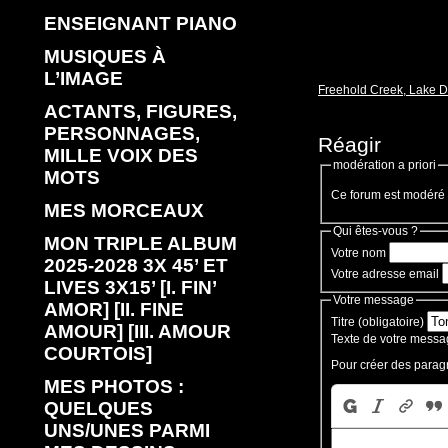
ENSEIGNANT PIANO
MUSIQUES À
L’IMAGE
Freehold Creek, Lake D
ACTANTS, FIGURES,
PERSONNAGES,
Réagir
MILLE VOIX DES
modération a priori
MOTS
Ce forum est modéré a
MES MORCEAUX
Qui êtes-vous ?
MON TRIPLE ALBUM
Votre nom
2025-2028 3X 45’ ET
Votre adresse email
LIVES 3X15’ [I. FIN’
Votre message
AMOR] [II. FINE
Titre (obligatoire)
AMOUR] [III. AMOUR
Texte de votre messag
COURTOIS]
Pour créer des parag
MES PHOTOS :
QUELQUES
UNS/UNES PARMI